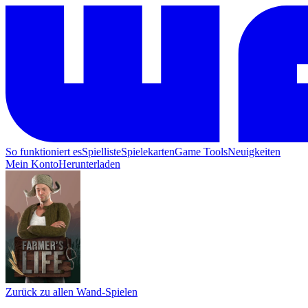
So funktioniert es
Spielliste
Spielekarten
Game Tools
Neuigkeiten
Mein Konto
Herunterladen
Zurück zu allen Wand-Spielen