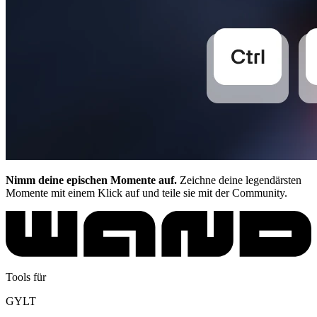
Nimm deine epischen Momente auf.
Zeichne deine legendärsten
Momente mit einem Klick auf und teile sie mit der Community.
Tools für
GYLT