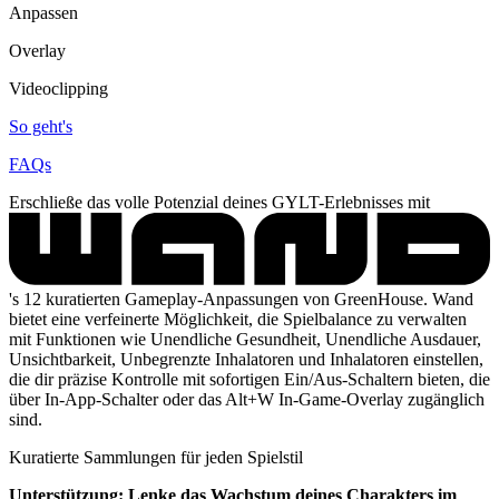
Anpassen
Overlay
Videoclipping
So geht's
FAQs
Erschließe das volle Potenzial deines GYLT-Erlebnisses mit
's 12 kuratierten Gameplay-Anpassungen von GreenHouse. Wand
bietet eine verfeinerte Möglichkeit, die Spielbalance zu verwalten
mit Funktionen wie Unendliche Gesundheit, Unendliche Ausdauer,
Unsichtbarkeit, Unbegrenzte Inhalatoren und Inhalatoren einstellen,
die dir präzise Kontrolle mit sofortigen Ein/Aus-Schaltern bieten, die
über In-App-Schalter oder das Alt+W In-Game-Overlay zugänglich
sind.
Kuratierte Sammlungen für jeden Spielstil
Unterstützung: Lenke das Wachstum deines Charakters im