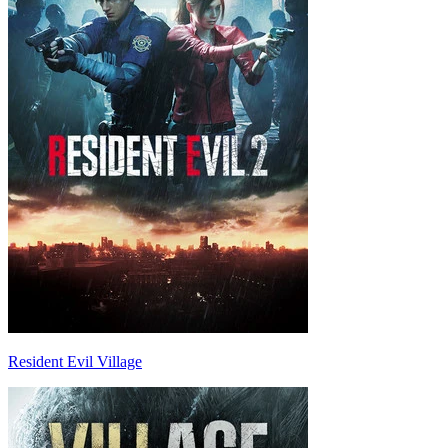
Resident Evil Village