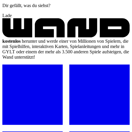
Dir gefällt, was du siehst?
Lade
kostenlos
herunter und werde einer von Millionen von Spielern, die
mit Spielhilfen, interaktiven Karten, Spielanleitungen und mehr in
GYLT oder einem der mehr als 3.500 anderen Spiele aufsteigen, die
Wand unterstützt!