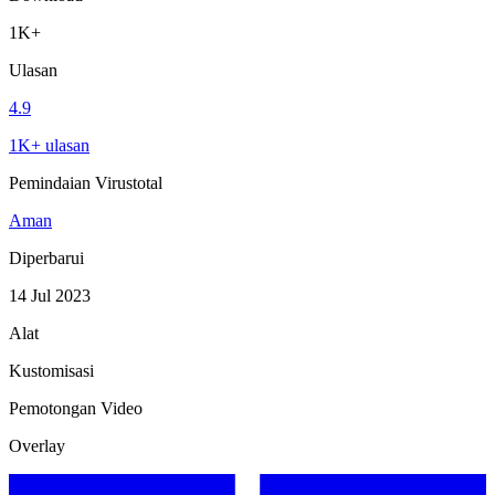
1K+
Ulasan
4.9
1K+ ulasan
Pemindaian Virustotal
Aman
Diperbarui
14 Jul 2023
Alat
Kustomisasi
Pemotongan Video
Overlay