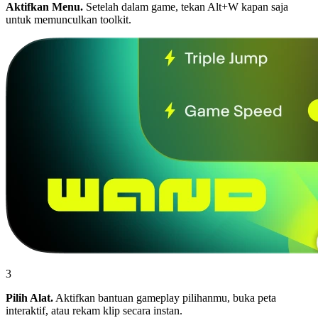
Aktifkan Menu.
Setelah dalam game, tekan Alt+W kapan saja
untuk memunculkan toolkit.
3
Pilih Alat.
Aktifkan bantuan gameplay pilihanmu, buka peta
interaktif, atau rekam klip secara instan.