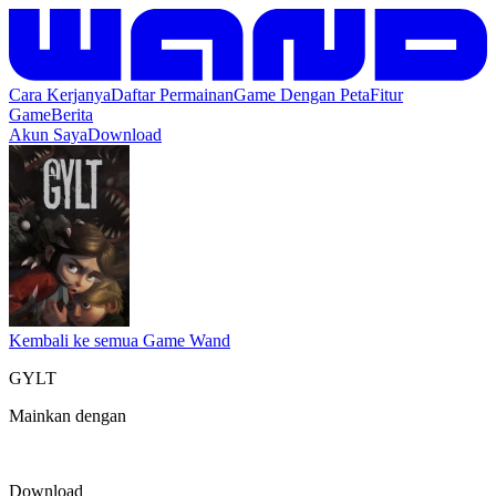
Cara Kerjanya
Daftar Permainan
Game Dengan Peta
Fitur
Game
Berita
Akun Saya
Download
Kembali ke semua Game Wand
GYLT
Mainkan dengan
Download