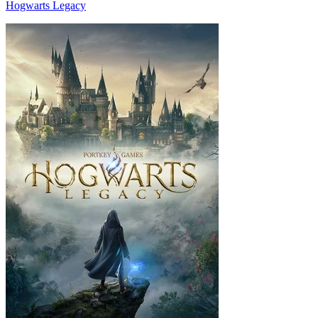
Hogwarts Legacy