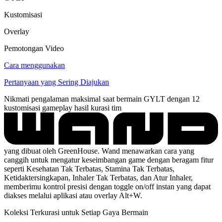
Kustomisasi
Overlay
Pemotongan Video
Cara menggunakan
Pertanyaan yang Sering Diajukan
Nikmati pengalaman maksimal saat bermain GYLT dengan 12
kustomisasi gameplay hasil kurasi tim
yang dibuat oleh GreenHouse. Wand menawarkan cara yang
canggih untuk mengatur keseimbangan game dengan beragam fitur
seperti Kesehatan Tak Terbatas, Stamina Tak Terbatas,
Ketidaktersingkapan, Inhaler Tak Terbatas, dan Atur Inhaler,
memberimu kontrol presisi dengan toggle on/off instan yang dapat
diakses melalui aplikasi atau overlay Alt+W.
Koleksi Terkurasi untuk Setiap Gaya Bermain