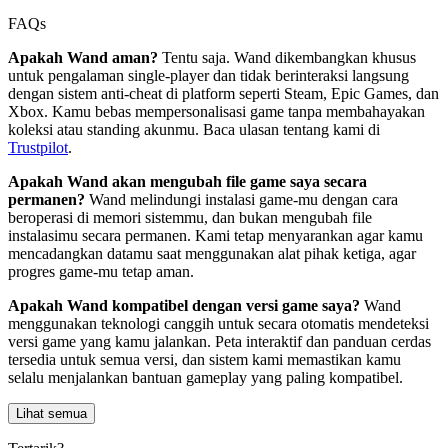
FAQs
Apakah Wand aman?
Tentu saja. Wand dikembangkan khusus
untuk pengalaman single-player dan tidak berinteraksi langsung
dengan sistem anti-cheat di platform seperti Steam, Epic Games, dan
Xbox. Kamu bebas mempersonalisasi game tanpa membahayakan
koleksi atau standing akunmu. Baca ulasan tentang kami di
Trustpilot
.
Apakah Wand akan mengubah file game saya secara
permanen?
Wand melindungi instalasi game-mu dengan cara
beroperasi di memori sistemmu, dan bukan mengubah file
instalasimu secara permanen. Kami tetap menyarankan agar kamu
mencadangkan datamu saat menggunakan alat pihak ketiga, agar
progres game-mu tetap aman.
Apakah Wand kompatibel dengan versi game saya?
Wand
menggunakan teknologi canggih untuk secara otomatis mendeteksi
versi game yang kamu jalankan. Peta interaktif dan panduan cerdas
tersedia untuk semua versi, dan sistem kami memastikan kamu
selalu menjalankan bantuan gameplay yang paling kompatibel.
Lihat semua