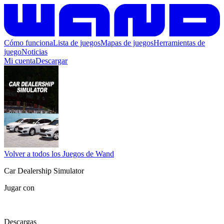
Cómo funciona
Lista de juegos
Mapas de juegos
Herramientas de
juego
Noticias
Mi cuenta
Descargar
Volver a todos los Juegos de Wand
Car Dealership Simulator
Jugar con
Descargas