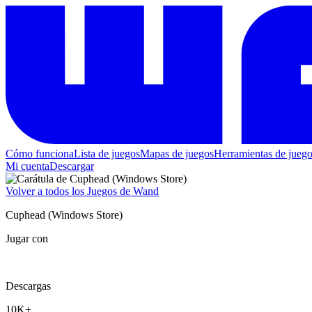
Cómo funciona
Lista de juegos
Mapas de juegos
Herramientas de jueg
Mi cuenta
Descargar
Volver a todos los Juegos de Wand
Cuphead (Windows Store)
Jugar con
Descargas
10K+