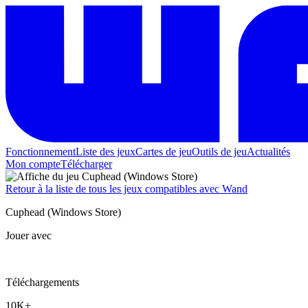
Fonctionnement
Liste des jeux
Cartes de jeu
Outils de jeu
Actualités
Mon compte
Télécharger
Retour à la liste de tous les jeux compatibles avec Wand
Cuphead (Windows Store)
Jouer avec
Téléchargements
10K+