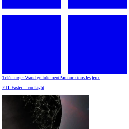
Télécharger Wand gratuitement
Parcourir tous les jeux
FTL Faster Than Light