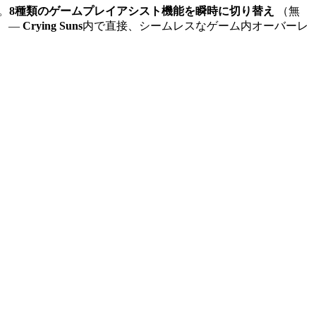
。
8種類のゲームプレイアシスト機能を瞬時に切り替え
（無
）
—
Crying Suns
内で直接、シームレスなゲーム内オーバーレ