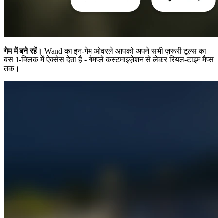
गेम में बने रहें।
Wand का इन-गेम ओवरले आपको अपने सभी ज़रूरी टूल्स का
बस 1-क्लिक में ऐक्सेस देता है - गेमप्ले कस्टमाइज़ेशन से लेकर रियल-टाइम मैप्स
तक।