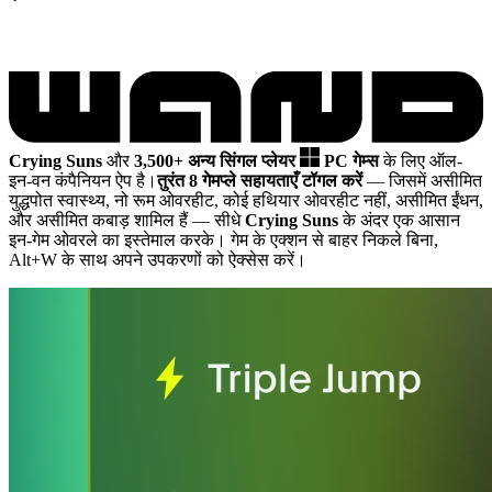
Crying Suns
और
3,500+ अन्य सिंगल प्लेयर
PC गेम्स
के लिए ऑल-
इन-वन कंपैनियन ऐप है।
तुरंत 8 गेमप्ले सहायताएँ टॉगल करें
— जिसमें असीमित
युद्धपोत स्वास्थ्य, नो रूम ओवरहीट, कोई हथियार ओवरहीट नहीं, असीमित ईंधन,
और असीमित कबाड़ शामिल हैं
— सीधे
Crying Suns
के अंदर एक आसान
इन-गेम ओवरले का इस्तेमाल करके। गेम के एक्शन से बाहर निकले बिना,
Alt+W के साथ अपने उपकरणों को ऐक्सेस करें।