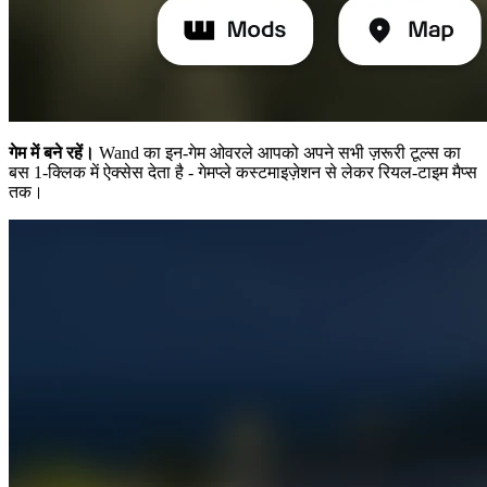
गेम में बने रहें।
Wand का इन-गेम ओवरले आपको अपने सभी ज़रूरी टूल्स का
बस 1-क्लिक में ऐक्सेस देता है - गेमप्ले कस्टमाइज़ेशन से लेकर रियल-टाइम मैप्स
तक।