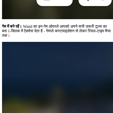
गेम में बने रहें।
Wand का इन-गेम ओवरले आपको अपने सभी ज़रूरी टूल्स का
बस 1-क्लिक में ऐक्सेस देता है - गेमप्ले कस्टमाइज़ेशन से लेकर रियल-टाइम मैप्स
तक।