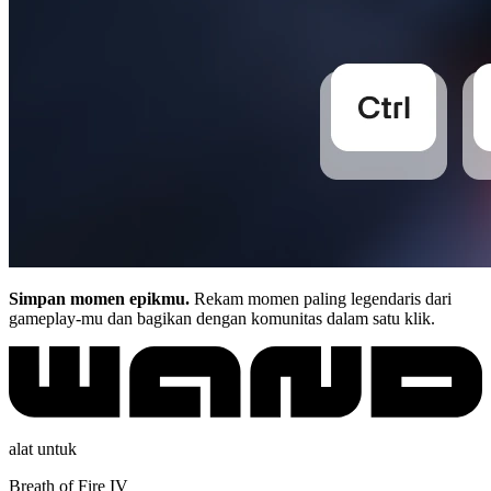
Simpan momen epikmu.
Rekam momen paling legendaris dari
gameplay-mu dan bagikan dengan komunitas dalam satu klik.
alat untuk
Breath of Fire IV