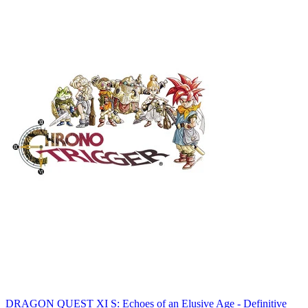
DRAGON QUEST XI S: Echoes of an Elusive Age - Definitive