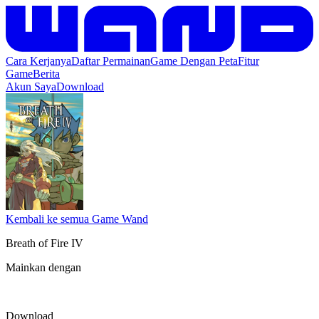
Cara Kerjanya
Daftar Permainan
Game Dengan Peta
Fitur
Game
Berita
Akun Saya
Download
Kembali ke semua Game Wand
Breath of Fire IV
Mainkan dengan
Download