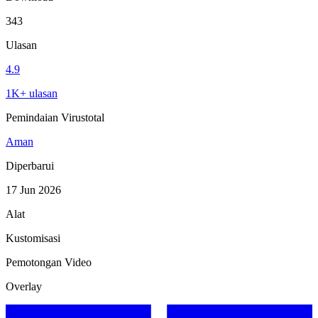
343
Ulasan
4.9
1K+ ulasan
Pemindaian Virustotal
Aman
Diperbarui
17 Jun 2026
Alat
Kustomisasi
Pemotongan Video
Overlay