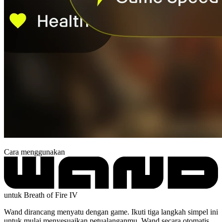
Cara menggunakan
untuk Breath of Fire IV
Wand dirancang menyatu dengan game. Ikuti tiga langkah simpel ini
untuk mulai menyesuaikan petualanganmu. Wand secara otomatis