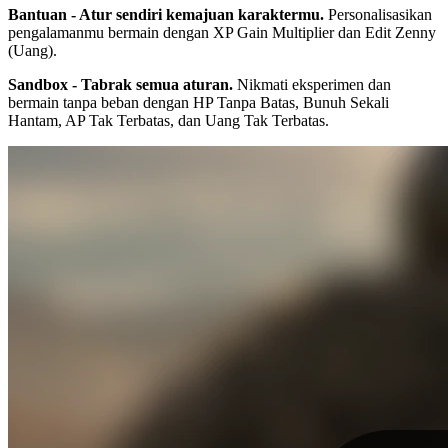
Bantuan - Atur sendiri kemajuan karaktermu.
Personalisasikan
pengalamanmu bermain dengan XP Gain Multiplier dan Edit Zenny
(Uang).
Sandbox - Tabrak semua aturan.
Nikmati eksperimen dan
bermain tanpa beban dengan HP Tanpa Batas, Bunuh Sekali
Hantam, AP Tak Terbatas, dan Uang Tak Terbatas.