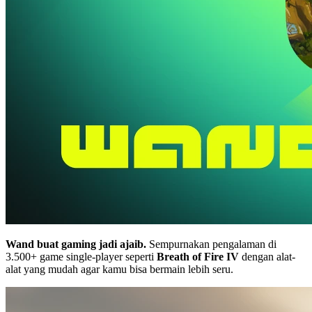
Wand buat gaming jadi ajaib.
Sempurnakan pengalaman di
3.500+ game single-player seperti
Breath of Fire IV
dengan alat-
alat yang mudah agar kamu bisa bermain lebih seru.