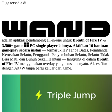
Juga tersedia di
adalah aplikasi pendamping all-in-one untuk
Breath of Fire IV
&
3.500+ game
PC single player lainnya.
Aktifkan 16 bantuan
gameplay secara instan
— termasuk HP Tanpa Batas, Pengganda
Kerusakan Sekutu, Pengganda Penyembuhan Sekutu, Sekutu Tidak
Bisa Mati, dan Bunuh Sekali Hantam
— langsung di dalam
Breath
of Fire IV
menggunakan overlay yang terasa menyatu. Akses fitur
dengan Alt+W tanpa perlu keluar dari game.