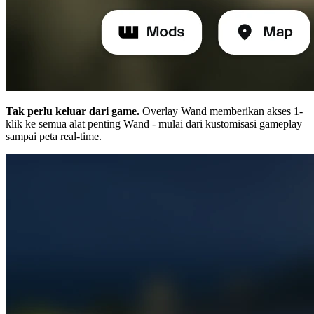
Tak perlu keluar dari game.
Overlay Wand memberikan akses 1-
klik ke semua alat penting Wand - mulai dari kustomisasi gameplay
sampai peta real-time.