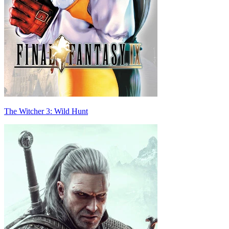
The Witcher 3: Wild Hunt