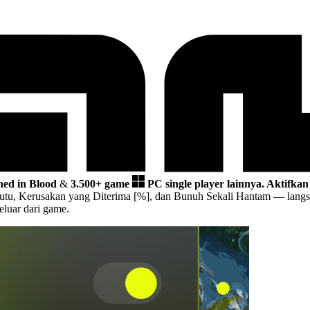
ned in Blood
&
3.500+ game
PC single player lainnya.
Aktifkan
utu, Kerusakan yang Diterima [%], dan Bunuh Sekali Hantam
— langs
eluar dari game.