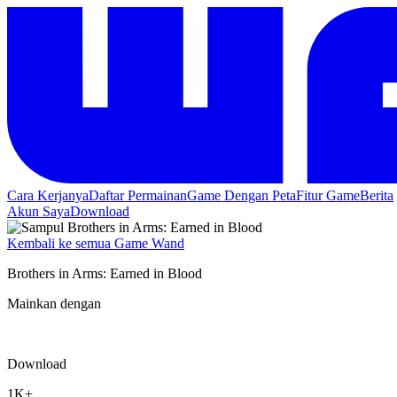
Cara Kerjanya
Daftar Permainan
Game Dengan Peta
Fitur Game
Berita
Akun Saya
Download
Kembali ke semua Game Wand
Brothers in Arms: Earned in Blood
Mainkan dengan
Download
1K+