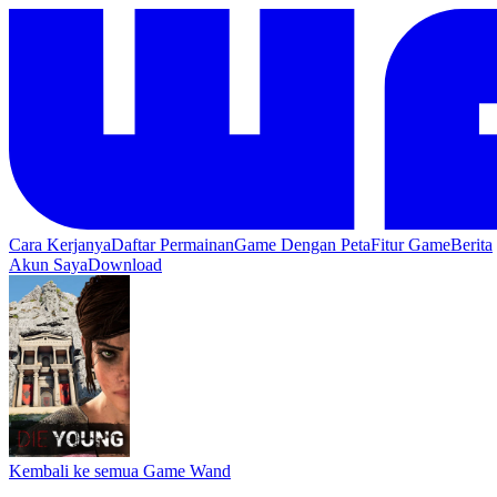
Cara Kerjanya
Daftar Permainan
Game Dengan Peta
Fitur Game
Berita
Akun Saya
Download
Kembali ke semua Game Wand