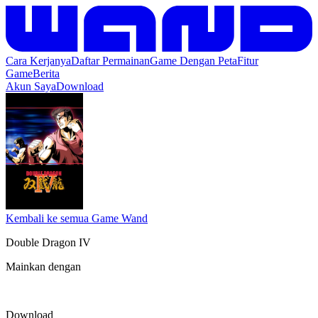
Cara Kerjanya
Daftar Permainan
Game Dengan Peta
Fitur
Game
Berita
Akun Saya
Download
Kembali ke semua Game Wand
Double Dragon IV
Mainkan dengan
Download