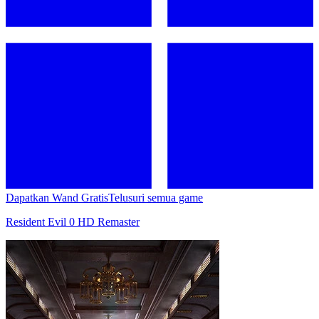
Dapatkan Wand Gratis
Telusuri semua game
Resident Evil 0 HD Remaster