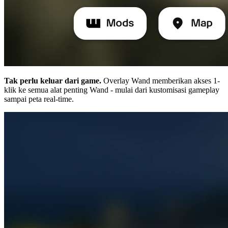
Tak perlu keluar dari game.
Overlay Wand memberikan akses 1-
klik ke semua alat penting Wand - mulai dari kustomisasi gameplay
sampai peta real-time.