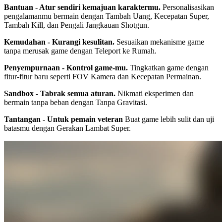
Bantuan - Atur sendiri kemajuan karaktermu.
Personalisasikan
pengalamanmu bermain dengan Tambah Uang, Kecepatan Super,
Tambah Kill, dan Pengali Jangkauan Shotgun.
Kemudahan - Kurangi kesulitan.
Sesuaikan mekanisme game
tanpa merusak game dengan Teleport ke Rumah.
Penyempurnaan - Kontrol game-mu.
Tingkatkan game dengan
fitur-fitur baru seperti FOV Kamera dan Kecepatan Permainan.
Sandbox - Tabrak semua aturan.
Nikmati eksperimen dan
bermain tanpa beban dengan Tanpa Gravitasi.
Tantangan - Untuk pemain veteran
Buat game lebih sulit dan uji
batasmu dengan Gerakan Lambat Super.