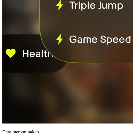
Cara menggunakan