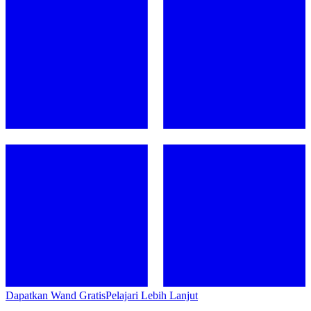
Dapatkan Wand Gratis
Pelajari Lebih Lanjut