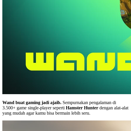
Wand buat gaming jadi ajaib.
Sempurnakan pengalaman di
3.500+ game single-player seperti
Hamster Hunter
dengan alat-alat
yang mudah agar kamu bisa bermain lebih seru.