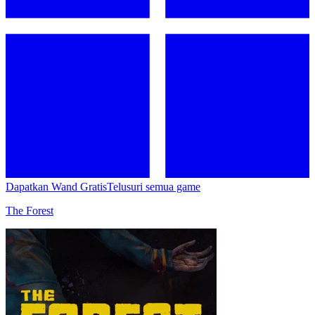
Dapatkan Wand Gratis
Telusuri semua game
The Forest