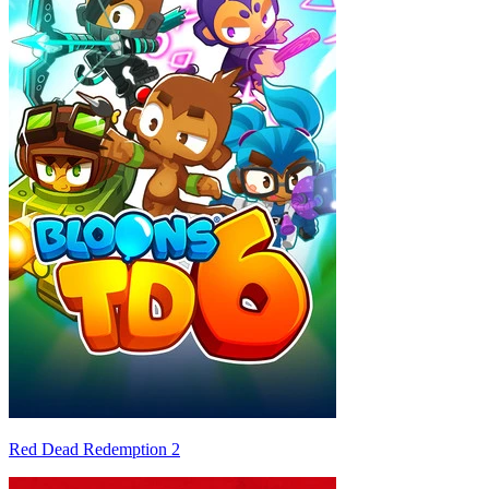
Red Dead Redemption 2