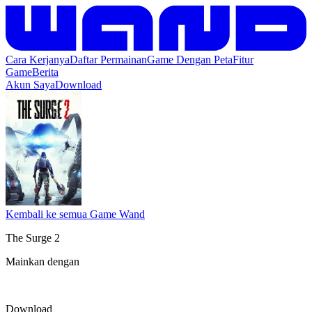
Cara Kerjanya
Daftar Permainan
Game Dengan Peta
Fitur
Game
Berita
Akun Saya
Download
Kembali ke semua Game Wand
The Surge 2
Mainkan dengan
Download