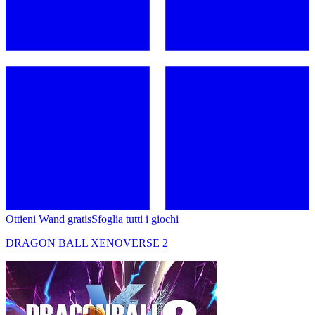
Ottieni Wand gratis
Sfoglia tutti i giochi
DRAGON BALL XENOVERSE 2