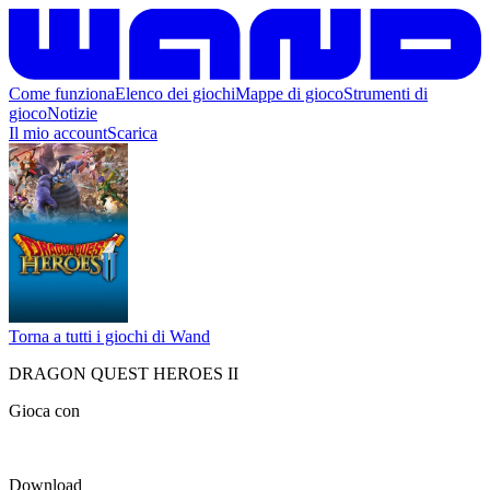
Come funziona
Elenco dei giochi
Mappe di gioco
Strumenti di
gioco
Notizie
Il mio account
Scarica
Torna a tutti i giochi di Wand
DRAGON QUEST HEROES II
Gioca con
Download