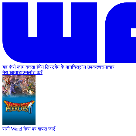
यह कैसे काम करता है
गेम लिस्ट
गेम के मानचित्र
गेम उपकरण
समाचार
मेरा खाता
डाउनलोड करें
सभी Wand गेम्स पर वापस जाएँ