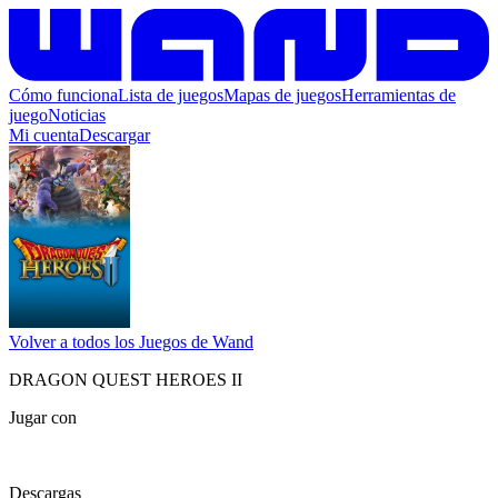
Cómo funciona
Lista de juegos
Mapas de juegos
Herramientas de
juego
Noticias
Mi cuenta
Descargar
Volver a todos los Juegos de Wand
DRAGON QUEST HEROES II
Jugar con
Descargas