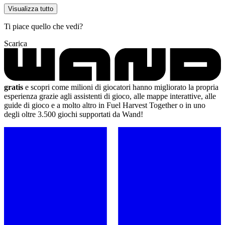
Visualizza tutto
Ti piace quello che vedi?
Scarica
gratis
e scopri come milioni di giocatori hanno migliorato la propria
esperienza grazie agli assistenti di gioco, alle mappe interattive, alle
guide di gioco e a molto altro in Fuel Harvest Together o in uno
degli oltre 3.500 giochi supportati da Wand!