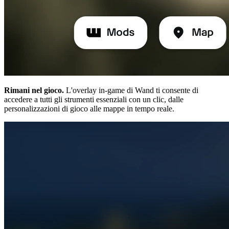
Rimani nel gioco.
L'overlay in-game di Wand ti consente di
accedere a tutti gli strumenti essenziali con un clic, dalle
personalizzazioni di gioco alle mappe in tempo reale.