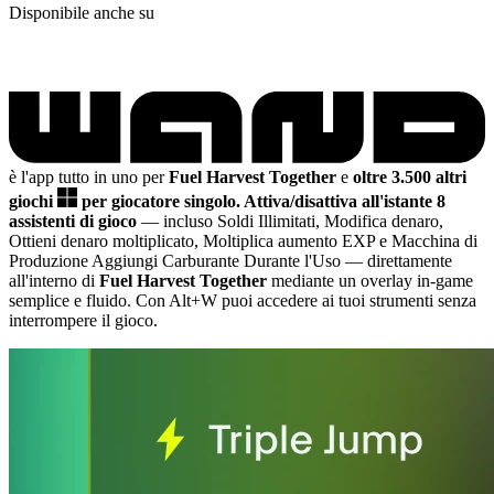
Disponibile anche su
è l'app tutto in uno per
Fuel Harvest Together
e
oltre 3.500 altri
giochi
per giocatore singolo.
Attiva/disattiva all'istante 8
assistenti di gioco
— incluso Soldi Illimitati, Modifica denaro,
Ottieni denaro moltiplicato, Moltiplica aumento EXP e Macchina di
Produzione Aggiungi Carburante Durante l'Uso
— direttamente
all'interno di
Fuel Harvest Together
mediante un overlay in-game
semplice e fluido. Con Alt+W puoi accedere ai tuoi strumenti senza
interrompere il gioco.