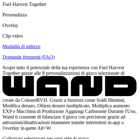
Fuel Harvest Together
Personalizza
Overlay
Clip video
Modalità di utilizzo
Domande frequenti (FAQ)
Scopri tutto il potenziale della tua esperienza con Fuel Harvest
Together grazie alle 8 personalizzazioni di gioco selezionate di
create da ColonelRVH. Grazie a funzioni come Soldi Illimitati,
Modifica denaro, Ottieni denaro moltiplicato, Moltiplica aumento
EXP e Macchina di Produzione Aggiungi Carburante Durante l'Uso,
Wand ti consente di bilanciare il gioco con precisione grazie ad
attivazioni/disattivazioni istantanee tramite interruttori in-app o
l'overlay in-game Alt+W.
Collezioni selezionate per ogni stile di gioco