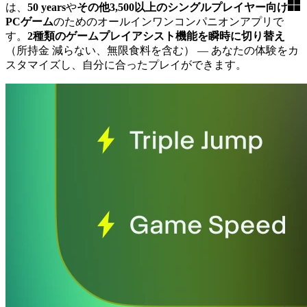
は、
50 years
や
その他3,500以上のシングルプレイヤー向け
PCゲーム
のためのオールインワンコンパニオンアプリで
す。
2種類のゲームプレイアシスト機能を瞬時に切り替え
（所持金 減らない、無限食料を含む）
— あなたの体験をカ
スタマイズし、自分に合ったプレイができます。