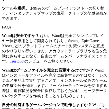
ツールを選択。
お好みのゲームプレイアシストへの切り替
え、インタラクティブマップの表示、クリップの簡単録画が
できます。
FAQs
Wandは安全ですか？
はい。Wandは完全にシングルプレイ
ヤー体験専用として開発されており、Steam、Epic Games、
Xboxなどのプラットフォームのチート対策システムと直接
のやり取りを行いません。アカウントライブラリや地位を危
険にさらすことなく、自由にゲームをパーソナライズできま
す。
Trustpilot
のレビューをご覧ください。
Wandはゲームファイルを完全に変更するのですか？
Wand
はインストールファイルを完全に編集するのではなく、シス
テムメモリ上で実行することで、インストール済みのゲーム
の中核部分を保護します。サードパーティツールを使用する
際は、進行状況を安全に保存しておくために、セーブデータ
のバックアップを作成することをお勧めします。
自分の所有するゲームバージョンで動作しますか？
Wandは