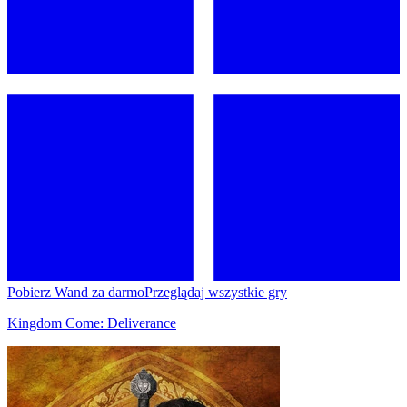
Pobierz Wand za darmo
Przeglądaj wszystkie gry
Kingdom Come: Deliverance