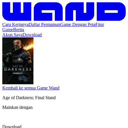
Cara Kerjanya
Daftar Permainan
Game Dengan Peta
Fitur
Game
Berita
Akun Saya
Download
Kembali ke semua Game Wand
Age of Darkness: Final Stand
Mainkan dengan
Download