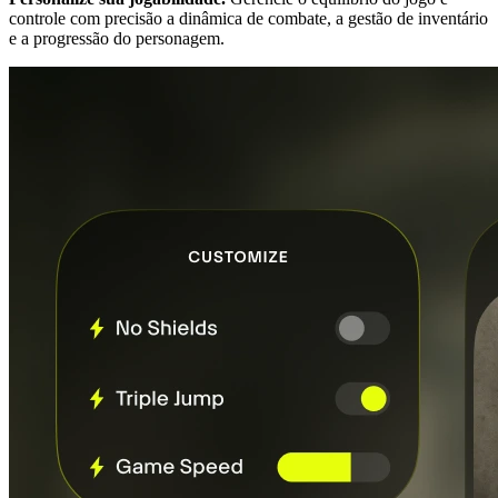
controle com precisão a dinâmica de combate, a gestão de inventário
e a progressão do personagem.