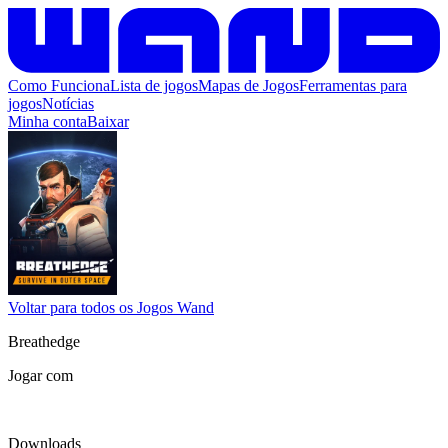
Como Funciona
Lista de jogos
Mapas de Jogos
Ferramentas para
jogos
Notícias
Minha conta
Baixar
Voltar para todos os Jogos Wand
Breathedge
Jogar com
Downloads