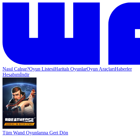
Nasıl Çalışır?
Oyun Listesi
Haritalı Oyunlar
Oyun Araçları
Haberler
Hesabım
İndir
Tüm Wand Oyunlarına Geri Dön