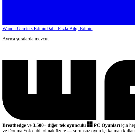
Wand'ı Ücretsiz Edinin
Daha Fazla Bilgi Edinin
Ayrıca şuralarda mevcut
Breathedge
ve
3.500+ diğer tek oyunculu
PC Oyunları
için he
ve Donma Yok dahil olmak üzere
— sorunsuz oyun içi katman kulla