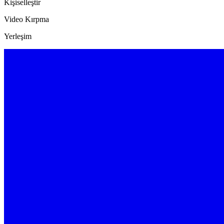
Kişiselleştir
Video Kırpma
Yerleşim