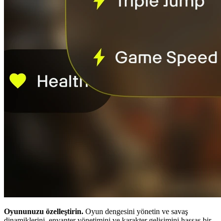
Oyununuzu özelleştirin.
Oyun dengesini yönetin ve savaş
dinamiklerini, envanter yönetimini ve karakter gelişimini hassas bir