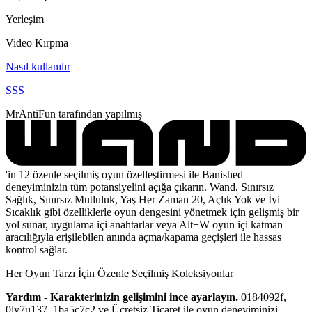
Yerleşim
Video Kırpma
Nasıl kullanılır
SSS
MrAntiFun tarafından yapılmış
'in 12 özenle seçilmiş oyun özelleştirmesi ile Banished
deneyiminizin tüm potansiyelini açığa çıkarın. Wand, Sınırsız
Sağlık, Sınırsız Mutluluk, Yaş Her Zaman 20, Açlık Yok ve İyi
Sıcaklık gibi özelliklerle oyun dengesini yönetmek için gelişmiş bir
yol sunar, uygulama içi anahtarlar veya Alt+W oyun içi katman
aracılığıyla erişilebilen anında açma/kapama geçişleri ile hassas
kontrol sağlar.
Her Oyun Tarzı İçin Özenle Seçilmiş Koleksiyonlar
Yardım - Karakterinizin gelişimini ince ayarlayın.
0184092f,
0ly7u137, 1ba5c7c2 ve Ücretsiz Ticaret ile oyun deneyiminizi