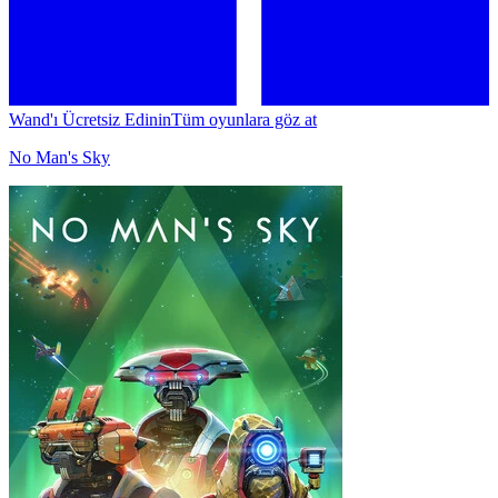
Wand'ı Ücretsiz Edinin
Tüm oyunlara göz at
No Man's Sky