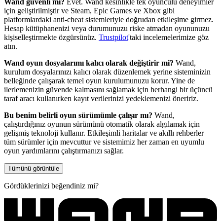
Wand güvenli mi?
Evet. Wand kesinlikle tek oyunculu deneyimler
için geliştirilmiştir ve Steam, Epic Games ve Xbox gibi
platformlardaki anti-cheat sistemleriyle doğrudan etkileşime girmez.
Hesap kütüphanenizi veya durumunuzu riske atmadan oyununuzu
kişiselleştirmekte özgürsünüz.
Trustpilot
'taki incelemelerimize göz
atın.
Wand oyun dosyalarımı kalıcı olarak değiştirir mi?
Wand,
kurulum dosyalarınızı kalıcı olarak düzenlemek yerine sisteminizin
belleğinde çalışarak temel oyun kurulumunuzu korur. Yine de
ilerlemenizin güvende kalmasını sağlamak için herhangi bir üçüncü
taraf aracı kullanırken kayıt verilerinizi yedeklemenizi öneririz.
Bu benim belirli oyun sürümümle çalışır mı?
Wand,
çalıştırdığınız oyunun sürümünü otomatik olarak algılamak için
gelişmiş teknoloji kullanır. Etkileşimli haritalar ve akıllı rehberler
tüm sürümler için mevcuttur ve sistemimiz her zaman en uyumlu
oyun yardımlarını çalıştırmanızı sağlar.
Tümünü görüntüle
Gördüklerinizi beğendiniz mi?