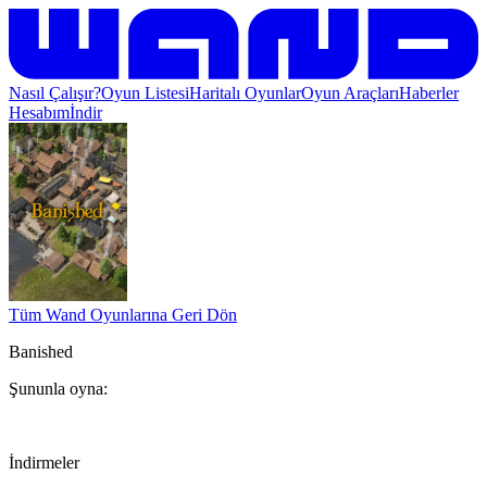
Nasıl Çalışır?
Oyun Listesi
Haritalı Oyunlar
Oyun Araçları
Haberler
Hesabım
İndir
Tüm Wand Oyunlarına Geri Dön
Banished
Şununla oyna:
İndirmeler