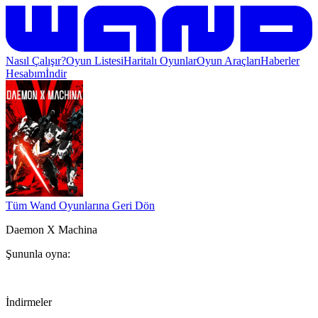
Nasıl Çalışır?
Oyun Listesi
Haritalı Oyunlar
Oyun Araçları
Haberler
Hesabım
İndir
Tüm Wand Oyunlarına Geri Dön
Daemon X Machina
Şununla oyna:
İndirmeler