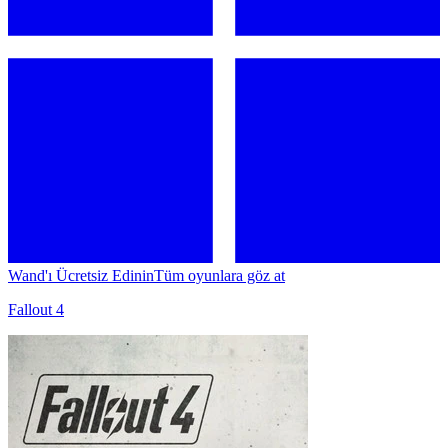
Wand'ı Ücretsiz Edinin
Tüm oyunlara göz at
Fallout 4