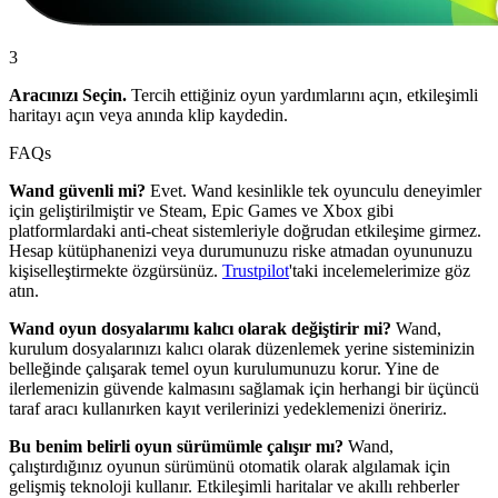
3
Aracınızı Seçin.
Tercih ettiğiniz oyun yardımlarını açın, etkileşimli
haritayı açın veya anında klip kaydedin.
FAQs
Wand güvenli mi?
Evet. Wand kesinlikle tek oyunculu deneyimler
için geliştirilmiştir ve Steam, Epic Games ve Xbox gibi
platformlardaki anti-cheat sistemleriyle doğrudan etkileşime girmez.
Hesap kütüphanenizi veya durumunuzu riske atmadan oyununuzu
kişiselleştirmekte özgürsünüz.
Trustpilot
'taki incelemelerimize göz
atın.
Wand oyun dosyalarımı kalıcı olarak değiştirir mi?
Wand,
kurulum dosyalarınızı kalıcı olarak düzenlemek yerine sisteminizin
belleğinde çalışarak temel oyun kurulumunuzu korur. Yine de
ilerlemenizin güvende kalmasını sağlamak için herhangi bir üçüncü
taraf aracı kullanırken kayıt verilerinizi yedeklemenizi öneririz.
Bu benim belirli oyun sürümümle çalışır mı?
Wand,
çalıştırdığınız oyunun sürümünü otomatik olarak algılamak için
gelişmiş teknoloji kullanır. Etkileşimli haritalar ve akıllı rehberler