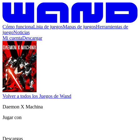
Cómo funciona
Lista de juegos
Mapas de juegos
Herramientas de
juego
Noticias
Mi cuenta
Descargar
Volver a todos los Juegos de Wand
Daemon X Machina
Jugar con
Descargas