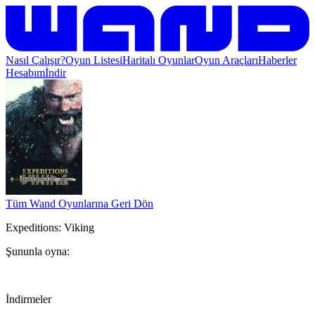
Nasıl Çalışır?
Oyun Listesi
Haritalı Oyunlar
Oyun Araçları
Haberler
Hesabım
İndir
Tüm Wand Oyunlarına Geri Dön
Expeditions: Viking
Şununla oyna:
İndirmeler