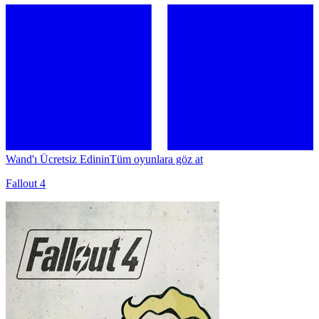
Wand'ı Ücretsiz Edinin
Tüm oyunlara göz at
Fallout 4