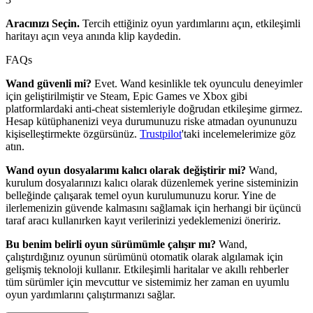
Aracınızı Seçin.
Tercih ettiğiniz oyun yardımlarını açın, etkileşimli
haritayı açın veya anında klip kaydedin.
FAQs
Wand güvenli mi?
Evet. Wand kesinlikle tek oyunculu deneyimler
için geliştirilmiştir ve Steam, Epic Games ve Xbox gibi
platformlardaki anti-cheat sistemleriyle doğrudan etkileşime girmez.
Hesap kütüphanenizi veya durumunuzu riske atmadan oyununuzu
kişiselleştirmekte özgürsünüz.
Trustpilot
'taki incelemelerimize göz
atın.
Wand oyun dosyalarımı kalıcı olarak değiştirir mi?
Wand,
kurulum dosyalarınızı kalıcı olarak düzenlemek yerine sisteminizin
belleğinde çalışarak temel oyun kurulumunuzu korur. Yine de
ilerlemenizin güvende kalmasını sağlamak için herhangi bir üçüncü
taraf aracı kullanırken kayıt verilerinizi yedeklemenizi öneririz.
Bu benim belirli oyun sürümümle çalışır mı?
Wand,
çalıştırdığınız oyunun sürümünü otomatik olarak algılamak için
gelişmiş teknoloji kullanır. Etkileşimli haritalar ve akıllı rehberler
tüm sürümler için mevcuttur ve sistemimiz her zaman en uyumlu
oyun yardımlarını çalıştırmanızı sağlar.