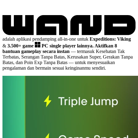
adalah aplikasi pendamping all-in-one untuk
Expeditions: Viking
&
3.500+ game
PC single player lainnya.
Aktifkan 8
bantuan gameplay secara instan
— termasuk Kesehatan Tak
Terbatas, Serangan Tanpa Batas, Kerusakan Super, Gerakan Tanpa
Batas, dan Poin Exp Tanpa Batas
— untuk menyesuaikan
pengalaman dan bermain sesuai keinginanmu sendiri.