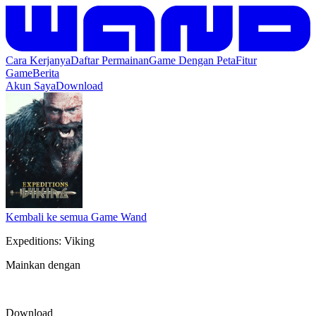
Cara Kerjanya
Daftar Permainan
Game Dengan Peta
Fitur
Game
Berita
Akun Saya
Download
Kembali ke semua Game Wand
Expeditions: Viking
Mainkan dengan
Download