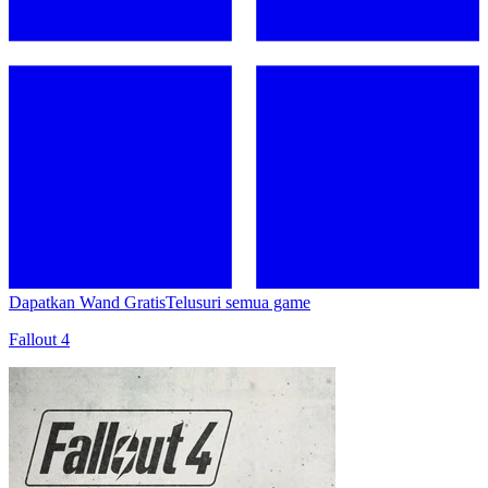
Dapatkan Wand Gratis
Telusuri semua game
Fallout 4