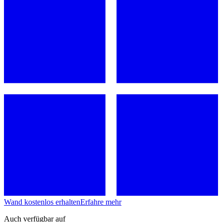
Wand kostenlos erhalten
Erfahre mehr
Auch verfügbar auf