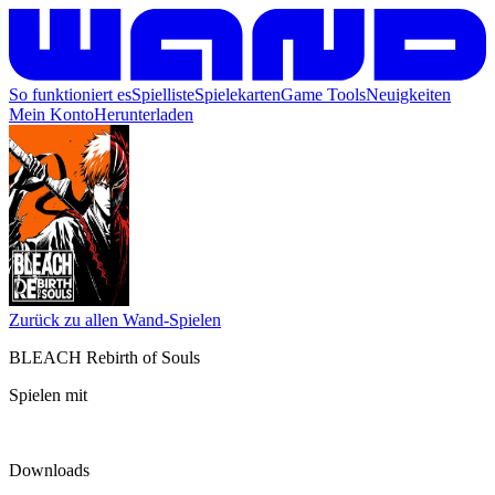
So funktioniert es
Spielliste
Spielekarten
Game Tools
Neuigkeiten
Mein Konto
Herunterladen
Zurück zu allen Wand-Spielen
BLEACH Rebirth of Souls
Spielen mit
Downloads