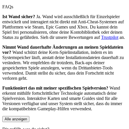
FAQs
Ist Wand sicher?
Ja. Wand wird ausschließlich für Einzelspieler
entwickelt und interagiert nicht direkt mit Anti-Cheat-Systemen auf
Plattformen wie Steam, Epic Games und Xbox. Du kannst dein
Spiel frei personalisieren, ohne deine Kontobibliothek oder deinen
Status zu gefährden. Sieh dir unsere Bewertungen auf
Trustpilot
an.
Nimmt Wand dauerhafte Änderungen an meinen Spieldateien
vor?
Wand schützt deine Kern-Spielinstallation, indem es im
Systemspeicher läuft, anstatt deine Installationsdateien dauerhaft zu
verändern. Wir empfehlen dir trotzdem, Back-ups deiner
gespeicherten Spiele anzulegen, wenn du Drittanbieter-Tools
verwendest. Damit stellst du sicher, dass dein Fortschritt nicht
verloren geht.
Funktioniert das mit meiner spezifischen Spielversion?
Wand
erkennt mithilfe fortschrittlicher Technologie automatisch deine
Spielversion. Interaktive Karten und smarte Guides sind für alle
Versionen verfügbar und unser System stellt sicher, dass du immer
die kompatibelsten Gameplay-Hilfen verwendest.
Alle anzeigen