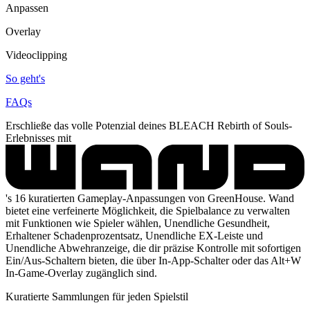
Anpassen
Overlay
Videoclipping
So geht's
FAQs
Erschließe das volle Potenzial deines BLEACH Rebirth of Souls-
Erlebnisses mit
's 16 kuratierten Gameplay-Anpassungen von GreenHouse. Wand
bietet eine verfeinerte Möglichkeit, die Spielbalance zu verwalten
mit Funktionen wie Spieler wählen, Unendliche Gesundheit,
Erhaltener Schadenprozentsatz, Unendliche EX-Leiste und
Unendliche Abwehranzeige, die dir präzise Kontrolle mit sofortigen
Ein/Aus-Schaltern bieten, die über In-App-Schalter oder das Alt+W
In-Game-Overlay zugänglich sind.
Kuratierte Sammlungen für jeden Spielstil