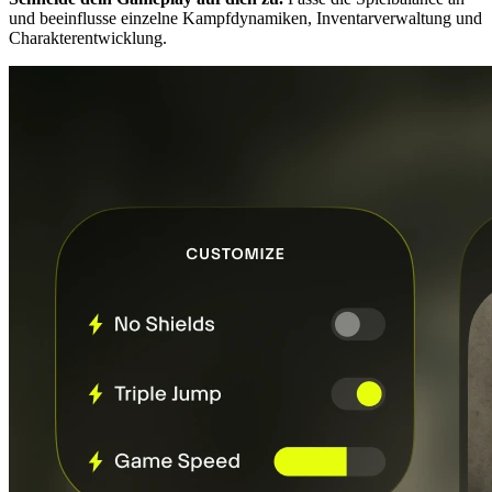
und beeinflusse einzelne Kampfdynamiken, Inventarverwaltung und
Charakterentwicklung.