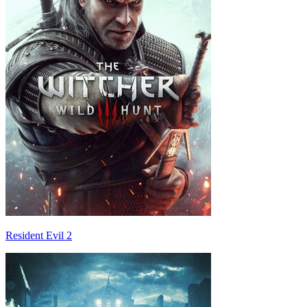
Resident Evil 2