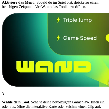
Aktiviere das Menü.
Sobald du im Spiel bist, drücke zu einem
beliebigen Zeitpunkt Alt+W, um das Toolkit zu öffnen.
3
Wähle dein Tool.
Schalte deine bevorzugten Gameplay-Hilfen ein
oder aus, öffne die interaktive Karte oder zeichne einen Clip auf.