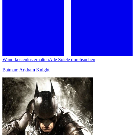
Wand kostenlos erhalten
Alle Spiele durchsuchen
Batman: Arkham Knight