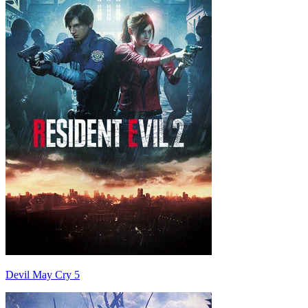
Devil May Cry 5