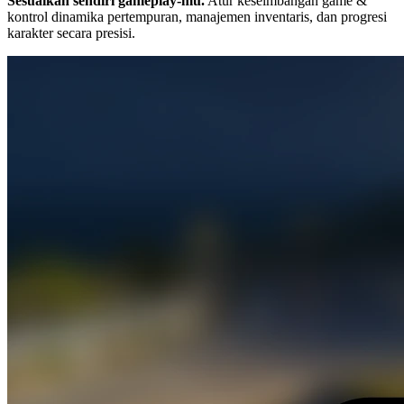
Sesuaikan sendiri gameplay-mu.
Atur keseimbangan game &
kontrol dinamika pertempuran, manajemen inventaris, dan progresi
karakter secara presisi.