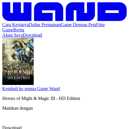
Cara Kerjanya
Daftar Permainan
Game Dengan Peta
Fitur
Game
Berita
Akun Saya
Download
Kembali ke semua Game Wand
Heroes of Might & Magic III - HD Edition
Mainkan dengan
Download