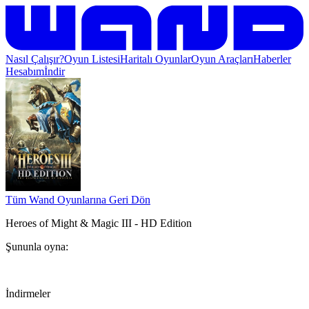
Nasıl Çalışır?
Oyun Listesi
Haritalı Oyunlar
Oyun Araçları
Haberler
Hesabım
İndir
Tüm Wand Oyunlarına Geri Dön
Heroes of Might & Magic III - HD Edition
Şununla oyna:
İndirmeler