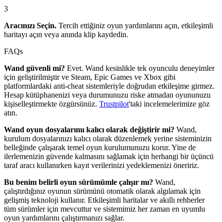
3
Aracınızı Seçin.
Tercih ettiğiniz oyun yardımlarını açın, etkileşimli
haritayı açın veya anında klip kaydedin.
FAQs
Wand güvenli mi?
Evet. Wand kesinlikle tek oyunculu deneyimler
için geliştirilmiştir ve Steam, Epic Games ve Xbox gibi
platformlardaki anti-cheat sistemleriyle doğrudan etkileşime girmez.
Hesap kütüphanenizi veya durumunuzu riske atmadan oyununuzu
kişiselleştirmekte özgürsünüz.
Trustpilot
'taki incelemelerimize göz
atın.
Wand oyun dosyalarımı kalıcı olarak değiştirir mi?
Wand,
kurulum dosyalarınızı kalıcı olarak düzenlemek yerine sisteminizin
belleğinde çalışarak temel oyun kurulumunuzu korur. Yine de
ilerlemenizin güvende kalmasını sağlamak için herhangi bir üçüncü
taraf aracı kullanırken kayıt verilerinizi yedeklemenizi öneririz.
Bu benim belirli oyun sürümümle çalışır mı?
Wand,
çalıştırdığınız oyunun sürümünü otomatik olarak algılamak için
gelişmiş teknoloji kullanır. Etkileşimli haritalar ve akıllı rehberler
tüm sürümler için mevcuttur ve sistemimiz her zaman en uyumlu
oyun yardımlarını çalıştırmanızı sağlar.