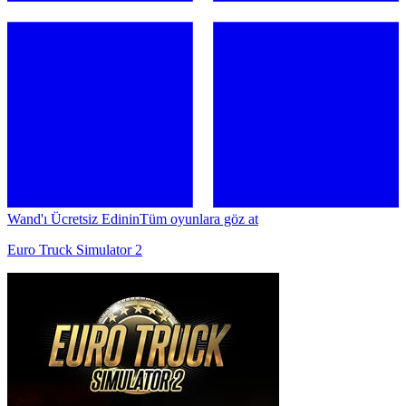
Wand'ı Ücretsiz Edinin
Tüm oyunlara göz at
Euro Truck Simulator 2